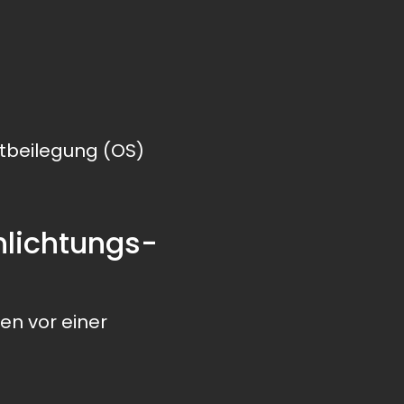
itbeilegung (OS)
hlichtungs­
ren vor einer