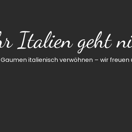
r Italien geht ni
 Gaumen italienisch verwöhnen – wir freuen u
Auf dem Lölfert 42
58119 Hagen
0160 97055096
kontakt@gustolino-hagen.de
Mo. - Sa. 17-22 Uhr
Sonntags geschlossen